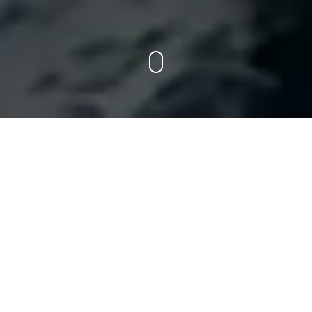
NOVIDADE
Associação com
Kennedys
A RPZ Advogados firmou uma parceria
estratégica com o escritório internacional
Kennedys, ampliando sua atuação global e