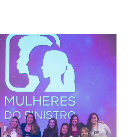
ts
Serviços
Contatos

PT