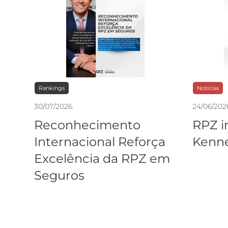
Rankings
Notícias
30
/
07
/
2026
24
/
06
/
202
Reconhecimento
RPZ i
Internacional Reforça
Kenne
Excelência da RPZ em
Seguros