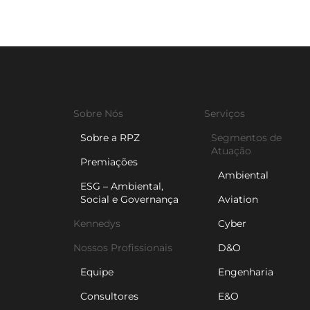
Sobre Nós
Serviços
Sobre a RPZ
Segmentos de
Atuação
Premiações
Ambiental
ESG – Ambiental,
Social e Governança
Aviation
Kennedys
Cyber
Nossos Profissionais
D&O
Equipe
Engenharia
Consultores
E&O