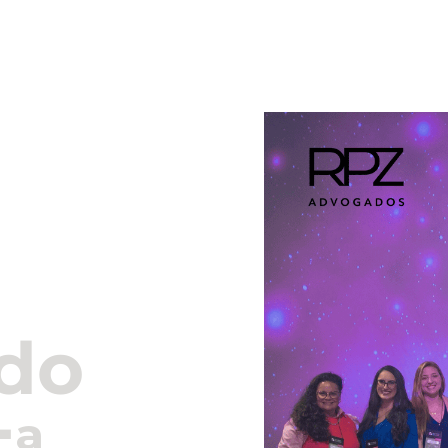
Kennedys
Nossos Profissionais
Mídias & Insigh
do